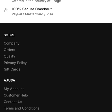
Offered in the country of usage
100% Secure Checkout
PayPal / MasterCard / Visa
SOBRE
Company
Orders
Quality
Privacy Policy
Gift Cards
AJUDA
My Account
Customer Help
Contact Us
Terms and Conditions